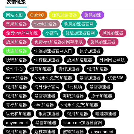
友情链接
网站地图
QuickQ
旋风加速度器
旋风加速
坚果加速器
tiktok加速器
狗急加速器官网
免费vqn外网加速
小蓝鸟
优途加速器官网
风驰加速器
旋风加速器
免费vps加速器外网苹果版
旋风加速度器
快连加速器
快连加速器官网入口
原子加速器
快鸭加速器
快柠檬加速器
旋风加速度器
外网网址导航
软件中心
银河加速器
青柠加速器
银河加速器
veee加速器
vp(永久免费)加速器
暴雪加速器
优云666
银河加速器
海外梯子官网
1元机场
暴雪加速器
银河加速器
暴雪加速器
海鸥加速器
原子加速器
青柠加速器
abc加速器
vp(永久免费)加速器
纵云梯加速器
银河加速器
银河加速器
哇哇加速器
anyconnect
暴雪加速器
ikuuu.me加速器官网
银河加速器
荔枝加速器
蜜蜂加速器
anyconnect