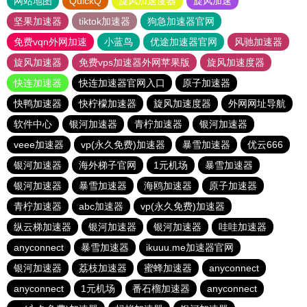
网站地图
QuickQ
旋风加速度器
旋风加速
坚果加速器
tiktok加速器
狗急加速器官网
免费vqn外网加速
小蓝鸟
优途加速器官网
风驰加速器
旋风加速器
免费vps加速器外网苹果版
旋风加速度器
快连加速器
快连加速器官网入口
原子加速器
快鸭加速器
快柠檬加速器
旋风加速度器
外网网址导航
软件中心
银河加速器
青柠加速器
银河加速器
veee加速器
vp(永久免费)加速器
暴雪加速器
优云666
银河加速器
海外梯子官网
1元机场
暴雪加速器
银河加速器
暴雪加速器
海鸥加速器
原子加速器
青柠加速器
abc加速器
vp(永久免费)加速器
纵云梯加速器
银河加速器
银河加速器
哇哇加速器
anyconnect
暴雪加速器
ikuuu.me加速器官网
银河加速器
荔枝加速器
蜜蜂加速器
anyconnect
anyconnect
1元机场
番石榴加速器
anyconnect