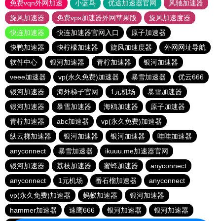
免费vqn外网加速
小蓝鸟
优途加速器官网
风驰加速器
旋风加速器
免费vps加速器外网苹果版
旋风加速度器
快连加速器
快连加速器官网入口
原子加速器
快鸭加速器
快柠檬加速器
旋风加速度器
外网网址导航
软件中心
银河加速器
青柠加速器
银河加速器
veee加速器
vp(永久免费)加速器
暴雪加速器
优云666
银河加速器
海外梯子官网
1元机场
暴雪加速器
银河加速器
暴雪加速器
海鸥加速器
原子加速器
青柠加速器
abc加速器
vp(永久免费)加速器
纵云梯加速器
银河加速器
银河加速器
哇哇加速器
anyconnect
暴雪加速器
ikuuu.me加速器官网
银河加速器
荔枝加速器
蜜蜂加速器
anyconnect
anyconnect
1元机场
番石榴加速器
anyconnect
vp(永久免费)加速器
蚂蚁加速器
银河加速器
hammer加速器
速鹰666
银河加速器
银河加速器