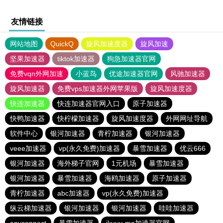
友情链接
网站地图
QuickQ
旋风加速度器
旋风加速
坚果加速器
tiktok加速器
狗急加速器官网
免费vqn外网加速
小蓝鸟
优途加速器官网
风驰加速器
旋风加速器
免费vps加速器外网苹果版
旋风加速度器
快连加速器
快连加速器官网入口
原子加速器
快鸭加速器
快柠檬加速器
旋风加速度器
外网网址导航
软件中心
银河加速器
青柠加速器
银河加速器
veee加速器
vp(永久免费)加速器
暴雪加速器
优云666
银河加速器
海外梯子官网
1元机场
暴雪加速器
银河加速器
暴雪加速器
海鸥加速器
原子加速器
青柠加速器
abc加速器
vp(永久免费)加速器
纵云梯加速器
银河加速器
银河加速器
哇哇加速器