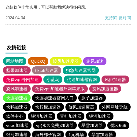
这款软件非常实用，可以帮助我解决很多问题。
2024-04-04
支持
[0]
反对
[0]
友情链接
网站地图
QuickQ
旋风加速度器
旋风加速
坚果加速器
tiktok加速器
狗急加速器官网
免费vqn外网加速
小蓝鸟
优途加速器官网
风驰加速器
旋风加速器
免费vps加速器外网苹果版
旋风加速度器
快连加速器
快连加速器官网入口
原子加速器
快鸭加速器
快柠檬加速器
旋风加速度器
外网网址导航
软件中心
银河加速器
青柠加速器
银河加速器
veee加速器
vp(永久免费)加速器
暴雪加速器
优云666
银河加速器
海外梯子官网
1元机场
暴雪加速器