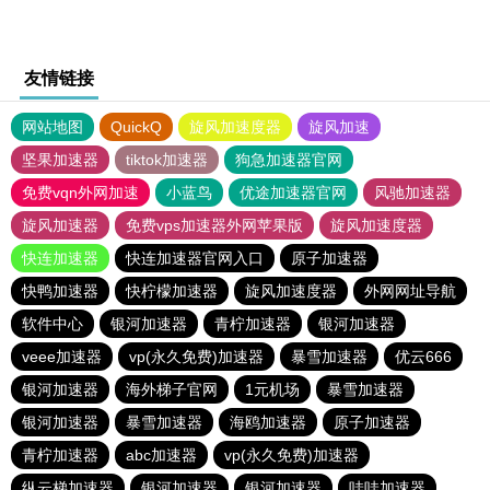
友情链接
网站地图
QuickQ
旋风加速度器
旋风加速
坚果加速器
tiktok加速器
狗急加速器官网
免费vqn外网加速
小蓝鸟
优途加速器官网
风驰加速器
旋风加速器
免费vps加速器外网苹果版
旋风加速度器
快连加速器
快连加速器官网入口
原子加速器
快鸭加速器
快柠檬加速器
旋风加速度器
外网网址导航
软件中心
银河加速器
青柠加速器
银河加速器
veee加速器
vp(永久免费)加速器
暴雪加速器
优云666
银河加速器
海外梯子官网
1元机场
暴雪加速器
银河加速器
暴雪加速器
海鸥加速器
原子加速器
青柠加速器
abc加速器
vp(永久免费)加速器
纵云梯加速器
银河加速器
银河加速器
哇哇加速器