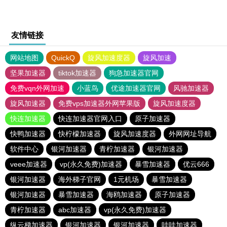
友情链接
网站地图
QuickQ
旋风加速度器
旋风加速
坚果加速器
tiktok加速器
狗急加速器官网
免费vqn外网加速
小蓝鸟
优途加速器官网
风驰加速器
旋风加速器
免费vps加速器外网苹果版
旋风加速度器
快连加速器
快连加速器官网入口
原子加速器
快鸭加速器
快柠檬加速器
旋风加速度器
外网网址导航
软件中心
银河加速器
青柠加速器
银河加速器
veee加速器
vp(永久免费)加速器
暴雪加速器
优云666
银河加速器
海外梯子官网
1元机场
暴雪加速器
银河加速器
暴雪加速器
海鸥加速器
原子加速器
青柠加速器
abc加速器
vp(永久免费)加速器
纵云梯加速器
银河加速器
银河加速器
哇哇加速器