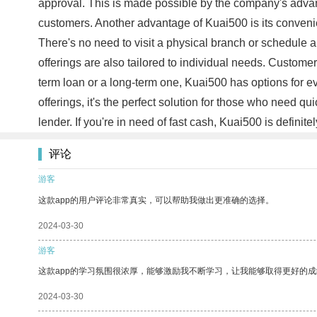
approval. This is made possible by the company's advanc
customers. Another advantage of Kuai500 is its conveni
There's no need to visit a physical branch or schedule 
offerings are also tailored to individual needs. Customer
term loan or a long-term one, Kuai500 has options for e
offerings, it's the perfect solution for those who need 
lender. If you're in need of fast cash, Kuai500 is definit
评论
游客
这款app的用户评论非常真实，可以帮助我做出更准确的选择。
2024-03-30
游客
这款app的学习氛围很浓厚，能够激励我不断学习，让我能够取得更好的成
2024-03-30