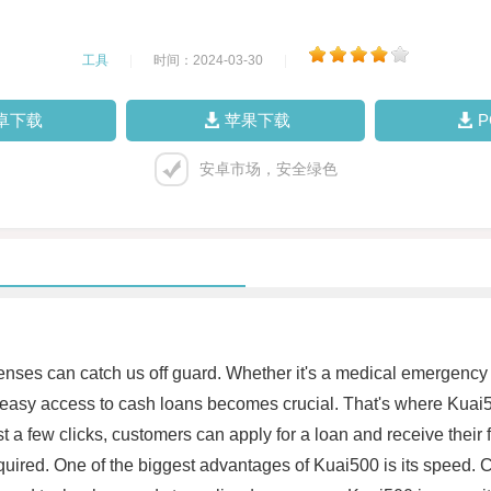
工具
|
时间：2024-03-30
|
卓下载
苹果下载
安卓市场，安全绿色
enses can catch us off guard. Whether it's a medical emergen
and easy access to cash loans becomes crucial. That's where Kuai
st a few clicks, customers can apply for a loan and receive their
quired. One of the biggest advantages of Kuai500 is its speed. 