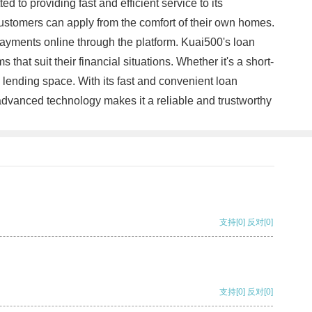
o providing fast and efficient service to its
ustomers can apply from the comfort of their own homes.
payments online through the platform. Kuai500's loan
hat suit their financial situations. Whether it's a short-
 lending space. With its fast and convenient loan
 advanced technology makes it a reliable and trustworthy
支持
[0]
反对
[0]
支持
[0]
反对
[0]