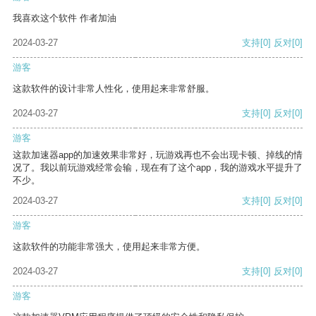
我喜欢这个软件 作者加油
2024-03-27
支持
[0]
反对
[0]
游客
这款软件的设计非常人性化，使用起来非常舒服。
2024-03-27
支持
[0]
反对
[0]
游客
这款加速器app的加速效果非常好，玩游戏再也不会出现卡顿、掉线的情
况了。我以前玩游戏经常会输，现在有了这个app，我的游戏水平提升了
不少。
2024-03-27
支持
[0]
反对
[0]
游客
这款软件的功能非常强大，使用起来非常方便。
2024-03-27
支持
[0]
反对
[0]
游客