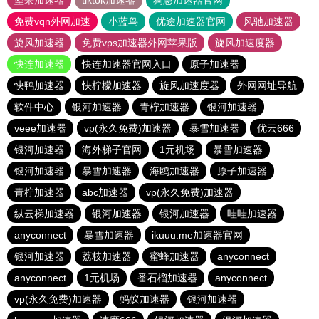
坚果加速器
tiktok加速器
狗急加速器官网
免费vqn外网加速
小蓝鸟
优途加速器官网
风驰加速器
旋风加速器
免费vps加速器外网苹果版
旋风加速度器
快连加速器
快连加速器官网入口
原子加速器
快鸭加速器
快柠檬加速器
旋风加速度器
外网网址导航
软件中心
银河加速器
青柠加速器
银河加速器
veee加速器
vp(永久免费)加速器
暴雪加速器
优云666
银河加速器
海外梯子官网
1元机场
暴雪加速器
银河加速器
暴雪加速器
海鸥加速器
原子加速器
青柠加速器
abc加速器
vp(永久免费)加速器
纵云梯加速器
银河加速器
银河加速器
哇哇加速器
anyconnect
暴雪加速器
ikuuu.me加速器官网
银河加速器
荔枝加速器
蜜蜂加速器
anyconnect
anyconnect
1元机场
番石榴加速器
anyconnect
vp(永久免费)加速器
蚂蚁加速器
银河加速器