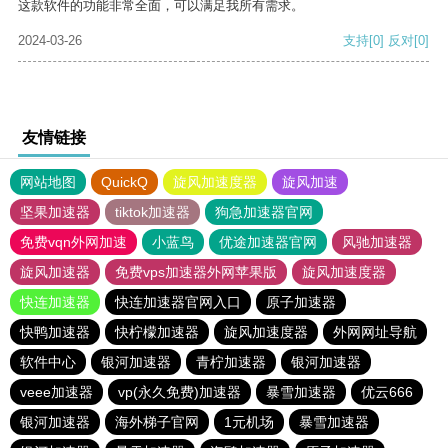
这款软件的功能非常全面，可以满足我所有需求。
2024-03-26
支持
[0]
反对
[0]
友情链接
网站地图
QuickQ
旋风加速度器
旋风加速
坚果加速器
tiktok加速器
狗急加速器官网
免费vqn外网加速
小蓝鸟
优途加速器官网
风驰加速器
旋风加速器
免费vps加速器外网苹果版
旋风加速度器
快连加速器
快连加速器官网入口
原子加速器
快鸭加速器
快柠檬加速器
旋风加速度器
外网网址导航
软件中心
银河加速器
青柠加速器
银河加速器
veee加速器
vp(永久免费)加速器
暴雪加速器
优云666
银河加速器
海外梯子官网
1元机场
暴雪加速器