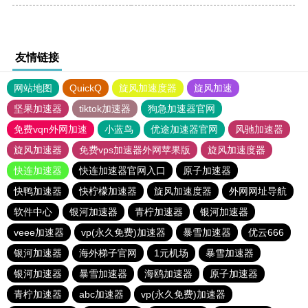
友情链接
网站地图
QuickQ
旋风加速度器
旋风加速
坚果加速器
tiktok加速器
狗急加速器官网
免费vqn外网加速
小蓝鸟
优途加速器官网
风驰加速器
旋风加速器
免费vps加速器外网苹果版
旋风加速度器
快连加速器
快连加速器官网入口
原子加速器
快鸭加速器
快柠檬加速器
旋风加速度器
外网网址导航
软件中心
银河加速器
青柠加速器
银河加速器
veee加速器
vp(永久免费)加速器
暴雪加速器
优云666
银河加速器
海外梯子官网
1元机场
暴雪加速器
银河加速器
暴雪加速器
海鸥加速器
原子加速器
青柠加速器
abc加速器
vp(永久免费)加速器