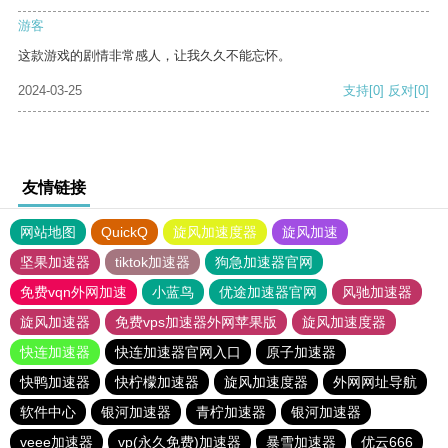
游客
这款游戏的剧情非常感人，让我久久不能忘怀。
2024-03-25
支持
[0]
反对
[0]
友情链接
网站地图
QuickQ
旋风加速度器
旋风加速
坚果加速器
tiktok加速器
狗急加速器官网
免费vqn外网加速
小蓝鸟
优途加速器官网
风驰加速器
旋风加速器
免费vps加速器外网苹果版
旋风加速度器
快连加速器
快连加速器官网入口
原子加速器
快鸭加速器
快柠檬加速器
旋风加速度器
外网网址导航
软件中心
银河加速器
青柠加速器
银河加速器
veee加速器
vp(永久免费)加速器
暴雪加速器
优云666